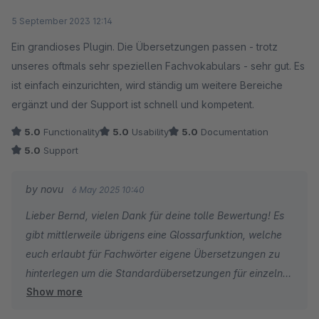
Average rating of 5 out of 5 stars
5 September 2023 12:14
Ein grandioses Plugin. Die Übersetzungen passen - trotz
unseres oftmals sehr speziellen Fachvokabulars - sehr gut. Es
ist einfach einzurichten, wird ständig um weitere Bereiche
ergänzt und der Support ist schnell und kompetent.
5.0
Functionality
5.0
Usability
5.0
Documentation
5.0
Support
by novu
6 May 2025 10:40
Lieber Bernd, vielen Dank für deine tolle Bewertung! Es
gibt mittlerweile übrigens eine Glossarfunktion, welche
euch erlaubt für Fachwörter eigene Übersetzungen zu
hinterlegen um die Standardübersetzungen für einzelne
Show more
Begriffe zu überschreiben :-)