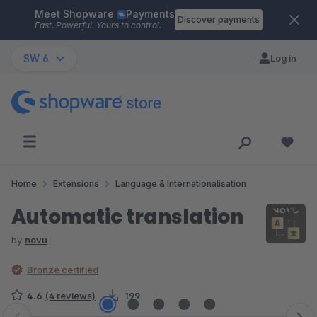
Meet Shopware
Payments
Skip to main content
Discover payments
Fast. Powerful. Yours to control.
SW 6
Log in
Home
Extensions
Language & Internationalisation
Automatic translation
by
novu
Bronze certified
4.6
(4 reviews)
199