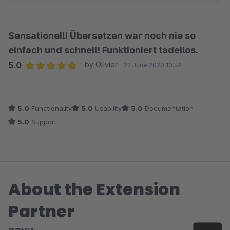
Länderversionen. Wobei hier nicht unbedingt viele
Einstellungen notwendig sind.
Sensationell! Übersetzen war noch nie so
Was den Support angeht, kann ich die Enttäuschung
einfach und schnell! Funktioniert tadellos.
nachvollziehen und das tut mir Leid. Wir hatten intern
5.0
by Olivier
22 June 2020 10:39
leider zu wenig Kapazitäten für Support und die
Average rating of 5 out of 5 stars
Weiterentwicklung unserer Plugins übrig. Das hat sich
-
aber nun geändert und wir haben den Anspruch in
5.0
Functionality
5.0
Usability
5.0
Documentation
Zukunft erstklassigen Support und regelmässige
5.0
Support
Updates zu liefern :-)
About the Extension
Partner