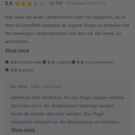
3.5
by SW
11 February 2022 12:25
Average rating of 3.5 out of 5 stars
Man muss bei jeder Länderversion sehr viel anpassen, so es
dann im Endeffekt optimaler ist, eigene Shops zu erstellen (mit
der jeweiligen Landessprache) und dies z.B. mit DeepL zu
übersetzen.
Suppot leider überhaupt nicht vorhanden, seit 3 Monaten am
Show more
Telefon nur der AB von Patrick (jkweb AG). Im Oktober hatte
3.0
Functionality
3.0
Usability
5.0
Documentation
ich mal jemanden am Telefon, da wurde mir versprochen,
3.0
Support
dass Updates umgesetzt werden, seitdem Funkstille.
So ist das für uns dann nicht mehr zu verwenden. Schade -
by novu
5 May 2023 10:49
guter Ansatz, aber nichts daraus gemacht.
Danke für dein Feedback. Für das Plugin müssen weitere
Sprachen nur in der Konfiguration hinterlegt werden,
damit die Inhalte übersetzt werden. Das Plugin
übernimmt natürlich nur die Übersetzung von Inhalten
Show more
und keine weiteren Anpassungen für verschiedene