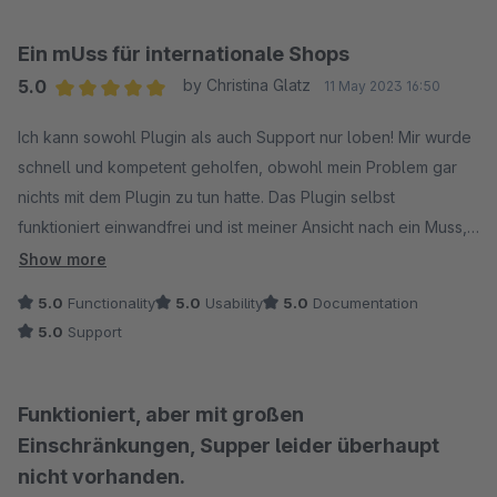
Ein mUss für internationale Shops
5.0
by Christina Glatz
11 May 2023 16:50
Average rating of 5 out of 5 stars
Ich kann sowohl Plugin als auch Support nur loben! Mir wurde
schnell und kompetent geholfen, obwohl mein Problem gar
nichts mit dem Plugin zu tun hatte. Das Plugin selbst
funktioniert einwandfrei und ist meiner Ansicht nach ein Muss,
wenn man international verkaufen möchte. Vielen Dank dafür!
Show more
Einfacher kann man Shops nicht übersetzen :-)
5.0
Functionality
5.0
Usability
5.0
Documentation
5.0
Support
Funktioniert, aber mit großen
Einschränkungen, Supper leider überhaupt
nicht vorhanden.