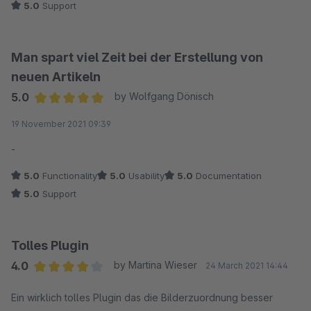
5.0
Support
gleich installiert, um sie zu testen. Doch leider gab es ein paar
kleine Dinge, die nicht ganz perfekt waren. Nachdem ich den
Support kontaktiert habe, um meine Wünsche zu übermitteln,
Man spart viel Zeit bei der Erstellung von
hat dieser sofort reagiert und alles, was ich mir gewünscht
neuen Artikeln
habe, binnen weniger Stunden umgesetzt und die App
5.0
by Wolfgang Dönisch
aktualisiert. Jetzt läuft alles perfekt und ich habe nichts zu
Average rating of 5 out of 5 stars
19 November 2021 09:39
beanstanden. Ich kann diese App und den Support von JK-
WEB nur in den höchsten Tönen loben und weiterempfehlen.
-
Probiert's aus, ihr werdet nicht enttäuscht sein!
5.0
Functionality
5.0
Usability
5.0
Documentation
5.0
Support
Tolles Plugin
4.0
by Martina Wieser
24 March 2021 14:44
Average rating of 4 out of 5 stars
Ein wirklich tolles Plugin das die Bilderzuordnung besser