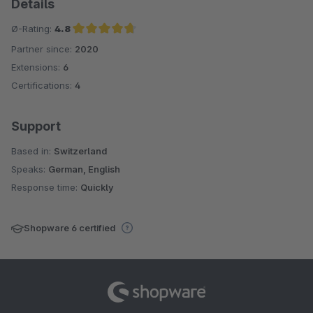
Details
Ø-Rating:
4.8
Partner since:
2020
Average rating of 4.8 out of 5 stars
Extensions:
6
Certifications:
4
Support
Based in:
Switzerland
Speaks:
German, English
Response time:
Quickly
Shopware 6 certified