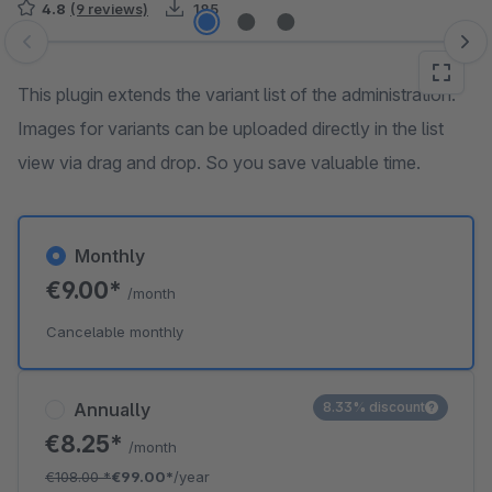
4.8
(9 reviews)
185
Skip image gallery
This plugin extends the variant list of the administration:
Images for variants can be uploaded directly in the list
view via drag and drop. So you save valuable time.
Monthly
€9.00*
/month
Cancelable monthly
Annually
8.33% discount
€8.25*
/month
€108.00
*
€99.00*
/year