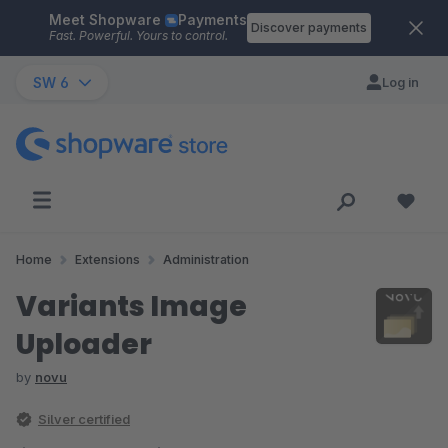
Meet Shopware
Payments
Skip to main content
Discover payments
Fast. Powerful. Yours to control.
SW 6
Log in
Home
Extensions
Administration
Variants Image
Uploader
by
novu
Silver certified