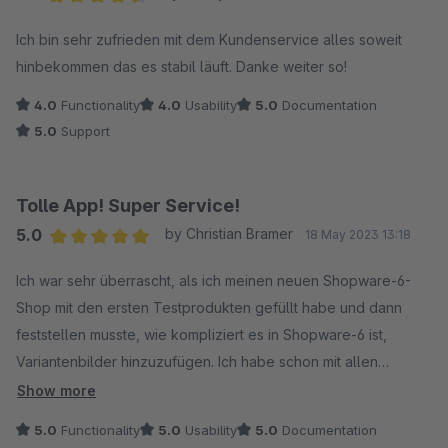
Average rating of 4.5 out of 5 stars
Ich bin sehr zufrieden mit dem Kundenservice alles soweit
hinbekommen das es stabil läuft. Danke weiter so!
4.0
Functionality
4.0
Usability
5.0
Documentation
5.0
Support
Tolle App! Super Service!
5.0
by Christian Bramer
18 May 2023 13:18
Average rating of 5 out of 5 stars
Ich war sehr überrascht, als ich meinen neuen Shopware-6-
Shop mit den ersten Testprodukten gefüllt habe und dann
feststellen musste, wie kompliziert es in Shopware-6 ist,
Variantenbilder hinzuzufügen. Ich habe schon mit allen
gängigen Shopsystemen gearbeitet, aber so etwas hätte ich in
Show more
einem modernen Shop nicht erwartet. Nach etwas Recherche
5.0
Functionality
5.0
Usability
5.0
Documentation
im Store habe ich dann diese App von JK-WEB entdeckt und