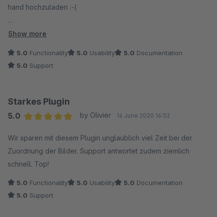
hand hochzuladen :-(
das tool ist wahnsinnig praktisch und spart so viel zeit. gehört
Show more
zum must have!
5.0
Functionality
5.0
Usability
5.0
Documentation
5.0
Support
Starkes Plugin
5.0
by Olivier
16 June 2020 16:52
Average rating of 5 out of 5 stars
Wir sparen mit diesem Plugin unglaublich viel Zeit bei der
Zuordnung der Bilder. Support antwortet zudem ziemlich
schnell. Top!
5.0
Functionality
5.0
Usability
5.0
Documentation
5.0
Support