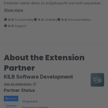
Entweder waren diese zu aufgebauscht und nicht anpassbar
oder bieteten zu wenige features.
Show more
Diese App bringt jetzt schon alles was für eine schöne und
5.0
Functionality
5.0
Usability
5.0
Documentation
schnelle Gestaltung der Produkte notwendig ist, ich hoffe es
5.0
Support
wird weiter fleißig updates geben.
Man braucht allerdings ein bis zwei Stunden um zu verstehen
wie die App funktioniert.
Danke für die Tolle Arbeit!
About the Extension
Partner
KILB Software Development
See all extensions
Partner Status
Shopware
Extension Partner