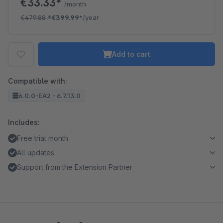
€33.33*
/month
€479.88
*
€399.99*
/year
Add to cart
Compatible with:
6.0.0-EA2 - 6.7.13.0
Includes:
Free trial month
All updates
Support from the Extension Partner