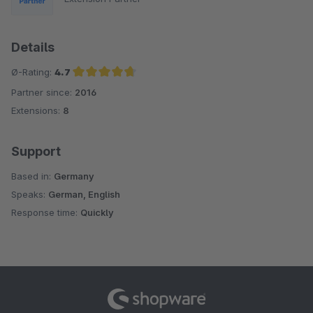
Details
Ø-Rating:
4.7
Partner since:
2016
Average rating of 4.7 out of 5 stars
Extensions:
8
Support
Based in:
Germany
Speaks:
German, English
Response time:
Quickly