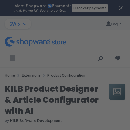
Meet Shopware
Payments
Skip to main content
Discover payments
Fast. Powerful. Yours to control.
SW 6
Log in
Home
Extensions
Product Configuration
KILB Product Designer
& Article Configurator
with AI
by
KILB Software Development