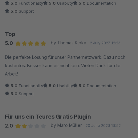
5.0
Functionality
5.0
Usability
5.0
Documentation
5.0
Support
Top
5.0
by Thomas Kipka
2 July 2023 12:26
Average rating of 5 out of 5 stars
Die perfekte Lösung für unser Partnernetzwerk. Dazu noch
kostenlos. Besser kann es nicht sein. Vielen Dank für die
Arbeit!
5.0
Functionality
5.0
Usability
5.0
Documentation
5.0
Support
Für uns ein Teures Gratis Plugin
2.0
by Maro Müller
20 June 2023 13:52
Average rating of 2 out of 5 stars