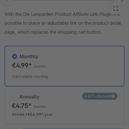
Skip image gallery
With the Die Leoparden Product Affiliate Link Plugin it is
possible to place an adjustable link on the product detail
page, which replaces the shopping cart button.
Monthly
€4.99*
/month
Cancelable monthly
Annually
4.83% discount
€4.75*
/month
€59.88
*
€56.99*
/year