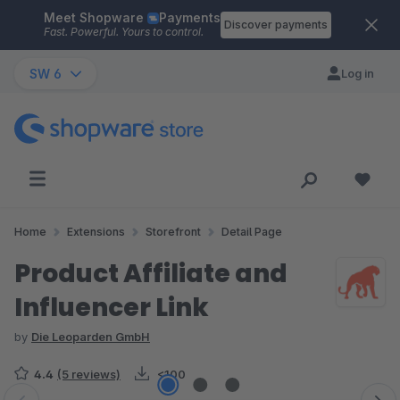
Meet Shopware
Payments
Skip to main content
Discover payments
Fast. Powerful. Yours to control.
SW 6
Log in
Home
Extensions
Storefront
Detail Page
Product Affiliate and
Influencer Link
by
Die Leoparden GmbH
4.4
(5 reviews)
<100