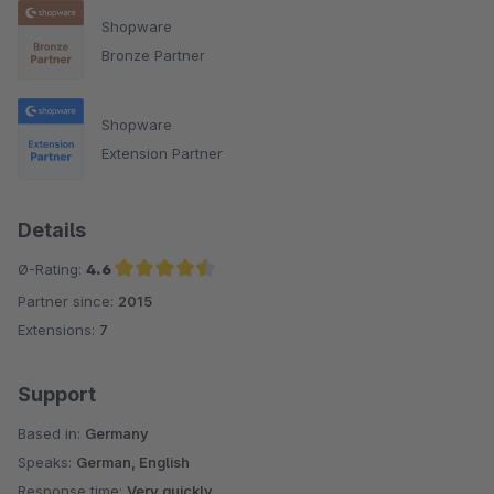
Shopware
Bronze Partner
Shopware
Extension Partner
Details
Ø-Rating:
4.6
Partner since:
2015
Average rating of 4.6 out of 5 stars
Extensions:
7
Support
Based in:
Germany
Speaks:
German, English
Response time:
Very quickly