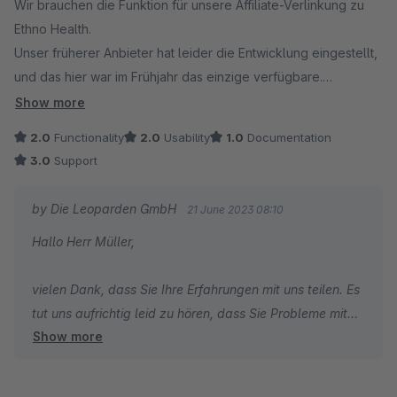
Wir brauchen die Funktion für unsere Affiliate-Verlinkung zu
Ethno Health.
Unser früherer Anbieter hat leider die Entwicklung eingestellt,
und das hier war im Frühjahr das einzige verfügbare.
Nach Installation funktionierte es zwar super, aber wir haben
Show more
uns irgendwann gewundert, dass niemand mehr Rabattcodes
2.0
Functionality
2.0
Usability
1.0
Documentation
benutzt.
3.0
Support
Nach ein paar Wochen Ärger (auch unser sehr beliebter
Neukundenrabatt war plötzlich funktionslos, einem ziemlich
by Die Leoparden GmbH
21 June 2023 08:10
großen Umsatzausfall deswegen und 2 Stunden Arbeit
Hallo Herr Müller,
unseres Hosts Enerspace, der uns dafür netterweise weniger
berechnet hat, ist das Rätsel nun gelöst: Dieses Plugin war es,
vielen Dank, dass Sie Ihre Erfahrungen mit uns teilen. Es
das die gesamte Rabattfunktion über Wochen lahmgelegt hat!
tut uns aufrichtig leid zu hören, dass Sie Probleme mit
Vielen Dank für Nix.
Show more
unserem Plugin hatten.
Zum Glück gibt es inzwischen Ersatz von enne.digital, so dass
wir das hier schnellstmöglich rauswerfen!
Nachdem wir über Sie von dem Problem erfahren haben,