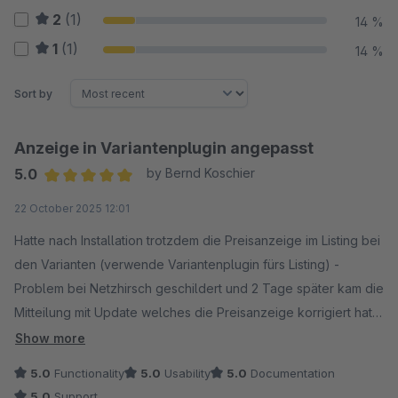
2
(1)
14 %
1
(1)
14 %
Sort by
Anzeige in Variantenplugin angepasst
5.0
by Bernd Koschier
Average rating of 5 out of 5 stars
22 October 2025 12:01
Hatte nach Installation trotzdem die Preisanzeige im Listing bei
den Varianten (verwende Variantenplugin fürs Listing) -
Problem bei Netzhirsch geschildert und 2 Tage später kam die
Mitteilung mit Update welches die Preisanzeige korrigiert hat -
1A Service! ?
Show more
5.0
Functionality
5.0
Usability
5.0
Documentation
5.0
Support