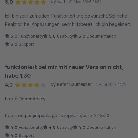
5.0
by Karl
21 May 2025 21:59
Average rating of 5 out of 5 stars
Ich bin sehr zufrieden. Funktioniert wie gewünscht. Schnelle
Reaktion bei Anpassungen, sehr hilfsbereit. Ich bin begeistert.
5.0
Functionality
5.0
Usability
5.0
Documentation
5.0
Support
funktioniert bei mir mit neuer Version nicht,
habe 1.30
4.0
by Peter Baumeister
4 April 2024 14:25
Average rating of 4 out of 5 stars
Failed Dependency
Required plugin/package "shopware/core >=6.4.0
4.0
Functionality
4.0
Usability
4.0
Documentation
4.0
Support