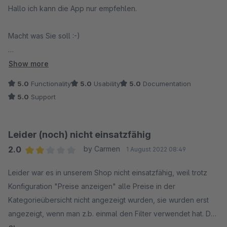
Hallo ich kann die App nur empfehlen.
Macht was Sie soll :-)
Der Service ist super.
Show more
5.0
Functionality
5.0
Usability
5.0
Documentation
Schneller Rückruf.
5.0
Support
Kompetente und freundliche Hilfe.
Leider (noch) nicht einsatzfähig
Leider gabe es nur 5 Sterne :-)
2.0
by Carmen
1 August 2022 08:49
Average rating of 2 out of 5 stars
Danke
Leider war es in unserem Shop nicht einsatzfähig, weil trotz
Konfiguration "Preise anzeigen" alle Preise in der
Kategorieübersicht nicht angezeigt wurden, sie wurden erst
angezeigt, wenn man z.b. einmal den Filter verwendet hat. Der