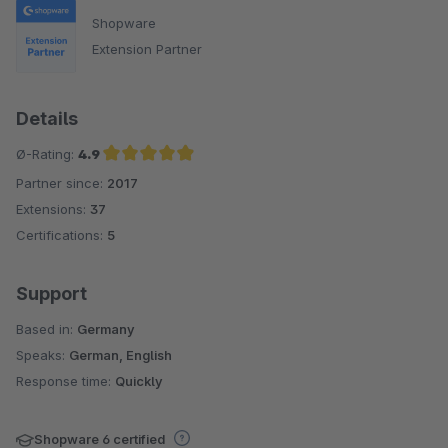
Shopware
Extension Partner
Details
Ø-Rating:
4.9
Partner since:
2017
Average rating of 4.9 out of 5 stars
Extensions:
37
Certifications:
5
Support
Based in:
Germany
Speaks:
German, English
Response time:
Quickly
Shopware 6 certified