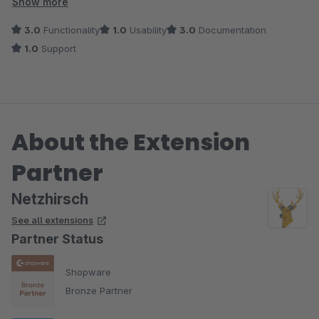
Support half leider nicht weiter, weil hier immer nur auf die
Show more
Konfiguration hingewiesen wurde, was aber an dem Bug nichts
3.0
Functionality
1.0
Usability
3.0
Documentation
änderte. Also haben wir das Plugin leider wieder entfernen
1.0
Support
müssen. Die Grundfunktionalität/Idee des Plugins fand ich sehr
gut, es hätte mich gefreut, wenn es funktioniert hätte.
About the Extension
Partner
Netzhirsch
See all extensions
Partner Status
Shopware
Bronze Partner