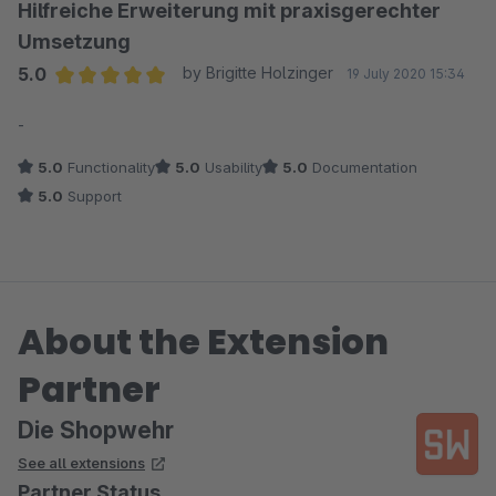
ausgegeben wurden.
Hilfreiche Erweiterung mit praxisgerechter
Umsetzung
Wir haben uns daher entschieden, die bisherigen
5.0
by Brigitte Holzinger
19 July 2020 15:34
Features möglichst datensparsam zu implementieren.
Average rating of 5 out of 5 stars
Aus diesem Grund werden nach dem Deaktivieren der
-
Teilfunktionalitäten in der Konfiguration auch die dafür
5.0
Functionality
5.0
Usability
5.0
Documentation
benötigten Daten nicht mehr mit geladen. Es wäre
5.0
Support
womöglich eine Option, dies für einen 2. Colorcode als
zusätzlioches Feld ähnlich zu handhaben, aber das
müssen wir erstmal prüfen.
About the Extension
Partner
Die Shopwehr
See all extensions
Partner Status