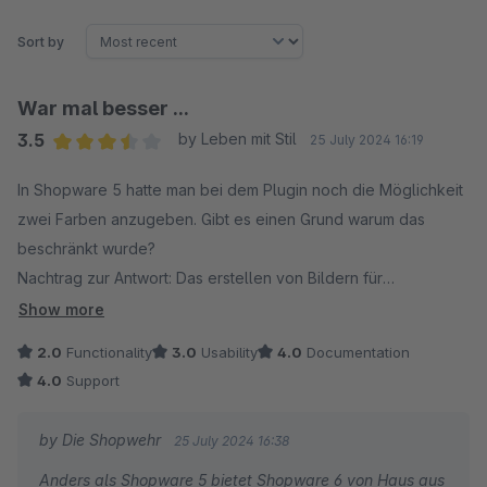
Sort by
War mal besser ...
3.5
by Leben mit Stil
25 July 2024 16:19
Average rating of 3.5 out of 5 stars
In Shopware 5 hatte man bei dem Plugin noch die Möglichkeit
zwei Farben anzugeben. Gibt es einen Grund warum das
beschränkt wurde?
Nachtrag zur Antwort: Das erstellen von Bildern für
Farbkombinationen ist deutlich aufwendiger als eben zwei
Show more
Farbcodes anzugeben. Was spricht denn dagegen, ein
2.0
Functionality
3.0
Usability
4.0
Documentation
Zusatzfeld einzurichten, wo man dann eben auch eine zweite
4.0
Support
Farbe zuordnen kann? Das ist ja dann keine "redundante
Datenhaltung", denn in dem Zusatzfeld stehen ja nicht die
by Die Shopwehr
25 July 2024 16:38
gleichen Daten, sondern nur die Daten der 2. Farbe drin.
Anders als Shopware 5 bietet Shopware 6 von Haus aus