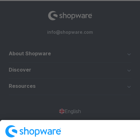
info@shopware.com
About Shopware
Discover
Resources
English
Star
3k+