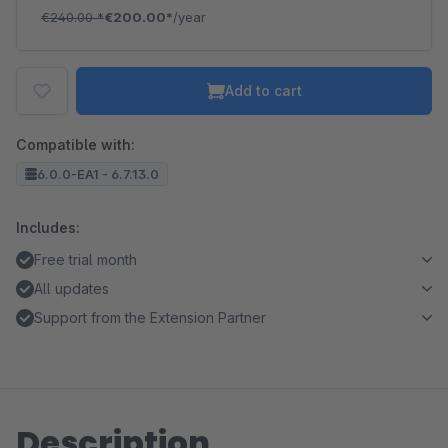
€240.00
*
€200.00*
/year
Add to cart
Compatible with:
6.0.0-EA1 - 6.7.13.0
Includes:
Free trial month
All updates
Support from the Extension Partner
Description