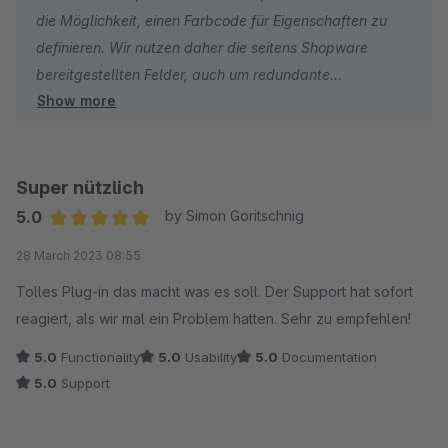
die Möglichkeit, einen Farbcode für Eigenschaften zu
definieren. Wir nutzen daher die seitens Shopware
bereitgestellten Felder, auch um redundante
Show more
Datenhaltung zu vermeiden. Es lassen sich dennoch
unter Verwendung von Bildern Muster und
Farbkombinationen abbilden.
Super nützlich
Nachtrag: Es spricht leider unter Shopware 6 recht viel
5.0
by Simon Goritschnig
dagegen:
Average rating of 5 out of 5 stars
28 March 2023 08:55
Damit die Anzeige in der Übersicht überhaupt
funktioniert, müssen sehr viel zusätzliche Daten
Tolles Plug-in das macht was es soll. Der Support hat sofort
bezogen werden. Das wirkt sich negativ auf die
reagiert, als wir mal ein Problem hatten. Sehr zu empfehlen!
Performance aus. In den ersten Versionen unter
5.0
Functionality
5.0
Usability
5.0
Documentation
Shopware 6 hatten viele Kunden u.a. aufgrund dieser
5.0
Support
Erweiterung Probleme mit dem memory_limit, gerade
dann wenn viele Produkte auf den Kategorieseiten