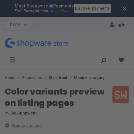
Meet Shopware
Payments
Skip to main content
Discover payments
Fast. Powerful. Yours to control.
SW 6
Log in
Home
Extensions
Storefront
Menu + category
Color variants preview
on listing pages
by
Die Shopwehr
Bronze certified