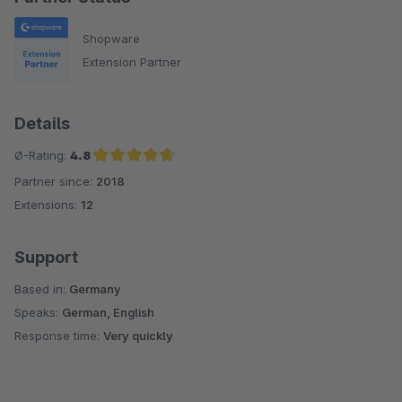
Shopware
Extension Partner
Details
Ø-Rating:
4.8
Partner since:
2018
Average rating of 4.8 out of 5 stars
Extensions:
12
Support
Based in:
Germany
Speaks:
German, English
Response time:
Very quickly