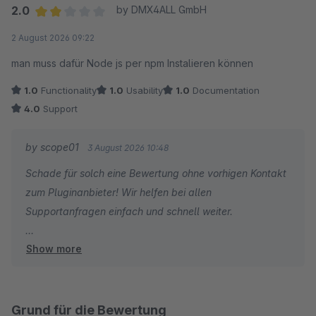
2.0
by DMX4ALL GmbH
Average rating of 2 out of 5 stars
2 August 2026 09:22
man muss dafür Node js per npm Instalieren können
1.0
Functionality
1.0
Usability
1.0
Documentation
4.0
Support
by scope01
3 August 2026 10:48
Schade für solch eine Bewertung ohne vorhigen Kontakt
zum Pluginanbieter! Wir helfen bei allen
Supportanfragen einfach und schnell weiter.
Show more
Ein solches Verhalten ist uns bislang tatsächlich nicht
bekannt. Sämtliche benötigten JavaScript-Ressourcen
sind bereits vollständig kompiliert im Plugin enthalten –
eine zusätzliche Installation von Node.js oder npm ist für
Grund für die Bewertung