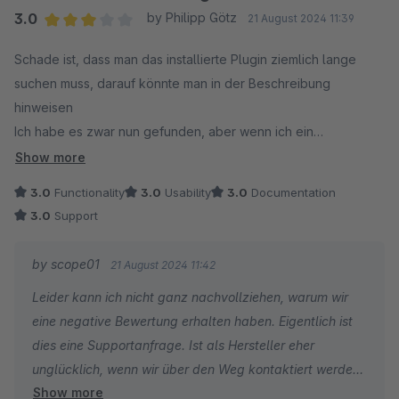
die Nutzung normalerweise nicht erforderlich.
3.0
by Philipp Götz
21 August 2024 11:39
Average rating of 3 out of 5 stars
Schade ist, dass man das installierte Plugin ziemlich lange
Damit wir uns das genauer ansehen und dir direkt
suchen muss, darauf könnte man in der Beschreibung
weiterhelfen können, erstelle bitte ein kurzes Support-
hinweisen
Ticket über deinen Shopware-Account. So haben wir
Ich habe es zwar nun gefunden, aber wenn ich ein
direkt alle relevanten Systemdaten vorliegen und finden
Hintergrundbild einfüge, erscheint es einfach nicht, egal
sicher schnell eine Lösung.
Show more
welches Format und welche Dateiendung.
3.0
Functionality
3.0
Usability
3.0
Documentation
3.0
Support
by scope01
21 August 2024 11:42
Leider kann ich nicht ganz nachvollziehen, warum wir
eine negative Bewertung erhalten haben. Eigentlich ist
dies eine Supportanfrage. Ist als Hersteller eher
unglücklich, wenn wir über den Weg kontaktiert werden.
Show more