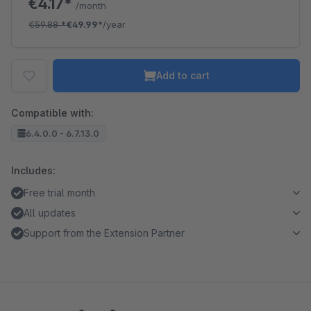
€4.17*
/month
€59.88
*
€49.99*
/year
Add to cart
Compatible with:
6.4.0.0 - 6.7.13.0
Includes:
Free trial month
All updates
Support from the Extension Partner