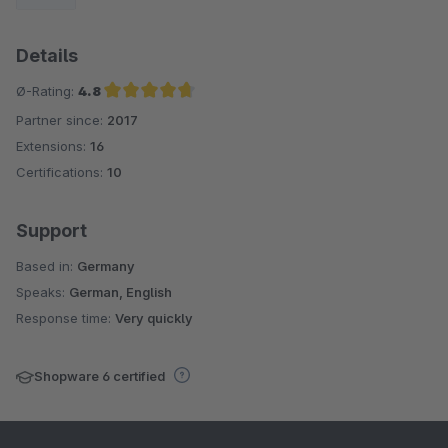
Details
Ø-Rating:
4.8
Partner since:
2017
Average rating of 4.8 out of 5 stars
Extensions:
16
Certifications:
10
Support
Based in:
Germany
Speaks:
German, English
Response time:
Very quickly
Shopware 6 certified