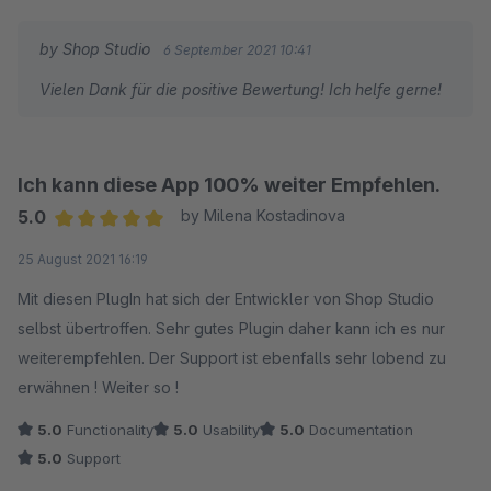
war, einfach rausgeschmissen hat. So ist man auf die
Entwickler-Arbeit von Drittanbietern angewiesen.
by Shop Studio
6 September 2021 10:41
Vielen Dank für die positive Bewertung! Ich helfe gerne!
Nun, zum Glück gibt es hier einige Anbieter, die sich der
Thematik annehmen und wie in diesem Fall, hervorragende
Arbeit leisten.
Es gab bei der Einrichtung einige Schwierigkeiten, welche mit
Ich kann diese App 100% weiter Empfehlen.
Hilfe des Entwicklers superschnell gelöst wurden. Wir
5.0
by Milena Kostadinova
bekamen an einem Sonntag, ja wirklich am Sonntag, Hilfe und
Average rating of 5 out of 5 stars
25 August 2021 16:19
das Problem wurde noch am selben Tag mit einem Update
Mit diesen PlugIn hat sich der Entwickler von Shop Studio
behoben.
selbst übertroffen. Sehr gutes Plugin daher kann ich es nur
Ich meine, das ist Kundenservice 1. Klasse und verdient ein
weiterempfehlen. Der Support ist ebenfalls sehr lobend zu
großes Lob an dieser Stelle.
erwähnen ! Weiter so !
Einige andere Entwickler sind bei weitem nicht auf diesem
5.0
Functionality
5.0
Usability
5.0
Documentation
Niveau was den Kundenservice betrifft. Teilweise warte ich
5.0
Support
schon mehrere Wochen auf eine Antwort und werde wohl