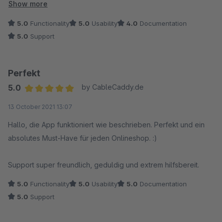
Zum Glück "erbarmen" sich einige fleißige Entwickler und
Show more
bieten die Möglichkeit, solch wichtige Funktionen
5.0
Functionality
5.0
Usability
4.0
Documentation
nachzurüsten. Vielen Dank an den Entwickler, tolle Arbeit.
5.0
Support
Das Plugin funktioniert und macht, was es soll. Der Support ist
nett und hilfsbereit. Eine ausführliche Dokumentation braucht
Perfekt
man nicht, ist eigentlich alles selbsterklärend.
5.0
by CableCaddy.de
Average rating of 5 out of 5 stars
13 October 2021 13:07
Viele Grüße
Joachim K.
Hallo, die App funktioniert wie beschrieben. Perfekt und ein
absolutes Must-Have für jeden Onlineshop. :)
Support super freundlich, geduldig und extrem hilfsbereit.
5.0
Functionality
5.0
Usability
5.0
Documentation
5.0
Support