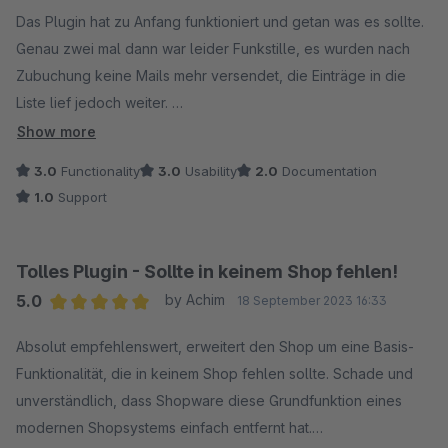
Average rating of 2.5 out of 5 stars
Das Plugin hat zu Anfang funktioniert und getan was es sollte.
Genau zwei mal dann war leider Funkstille, es wurden nach
Zubuchung keine Mails mehr versendet, die Einträge in die
Liste lief jedoch weiter.
Leider hat ich der Support mit jeder Antwort das Maximum an
Show more
Zeit gelassen. Das Plugin ist für uns (nachdem wir in der
3.0
Functionality
3.0
Usability
2.0
Documentation
Supportzeit mindestens 100 Mails per Hand an die Kunden
1.0
Support
geschickt haben) und sich die Störung nun seit einem Monat
hinzieht nicht mehr tragbar.
Tolles Plugin - Sollte in keinem Shop fehlen!
5.0
by Achim
18 September 2023 16:33
Average rating of 5 out of 5 stars
Absolut empfehlenswert, erweitert den Shop um eine Basis-
Funktionalität, die in keinem Shop fehlen sollte. Schade und
unverständlich, dass Shopware diese Grundfunktion eines
modernen Shopsystems einfach entfernt hat.