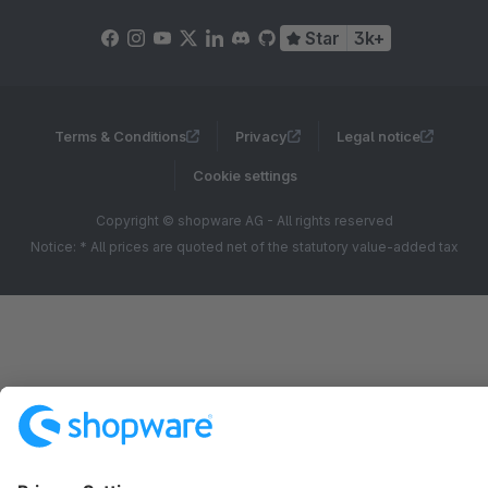
Star
3k+
Terms & Conditions
Privacy
Legal notice
Cookie settings
Copyright © shopware AG - All rights reserved
Notice: * All prices are quoted net of the statutory value-added tax