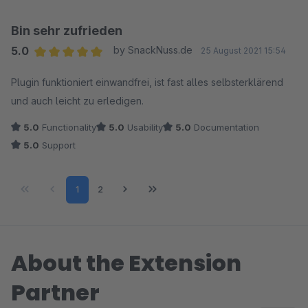
auch weiter warten müssen.
Bin sehr zufrieden
Mein Fazit: Ein tolles, nützliches Plugin und hervorragender
5.0
by SnackNuss.de
25 August 2021 15:54
Service. Weiter so!
Average rating of 5 out of 5 stars
Plugin funktioniert einwandfrei, ist fast alles selbsterklärend
und auch leicht zu erledigen.
Viele Grüße
Joachim
5.0
Functionality
5.0
Usability
5.0
Documentation
5.0
Support
Page
Page
1
2
About the Extension
Partner