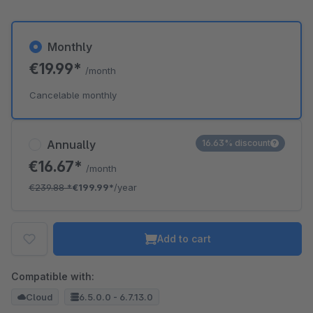
Monthly
€19.99*
/month
Cancelable monthly
Annually
16.63% discount
€16.67*
/month
€239.88
*
€199.99*
/year
Add to cart
Compatible with:
Cloud
6.5.0.0 - 6.7.13.0