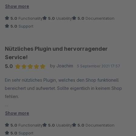
:)
Show more
5.0
Functionality
5.0
Usability
5.0
Documentation
5.0
Support
Nützliches Plugin und hervorragender
Service!
5.0
by Joachim
5 September 2021 17:57
Average rating of 5 out of 5 stars
Ein sehr nützliches Plugin, welches den Shop funktionell
bereichert und aufwertet. Sollte eigentlich in keinem Shop
fehlen.
Schade, dass Shopware der Meinung ist, das wichtige "Basis-
Show more
Funktionen" eines modernen Shopsystems nicht mehr benötigt
5.0
Functionality
5.0
Usability
5.0
Documentation
würden und vieles, was in der 5er-Version gut und nützlich
5.0
Support