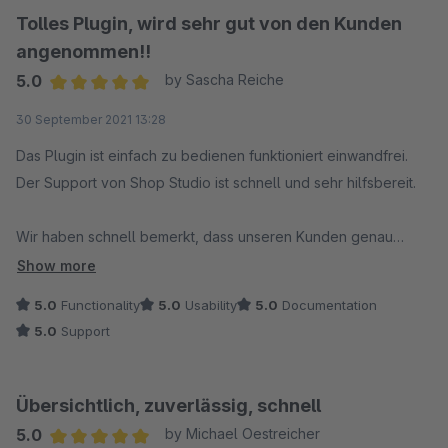
Tolles Plugin, wird sehr gut von den Kunden
angenommen!!
5.0
by Sascha Reiche
Average rating of 5 out of 5 stars
30 September 2021 13:28
Das Plugin ist einfach zu bedienen funktioniert einwandfrei.
Der Support von Shop Studio ist schnell und sehr hilfsbereit.
Wir haben schnell bemerkt, dass unseren Kunden genau
diese Funktion gefehlt hat!
Show more
5.0
Functionality
5.0
Usability
5.0
Documentation
5.0
Support
Übersichtlich, zuverlässig, schnell
5.0
by Michael Oestreicher