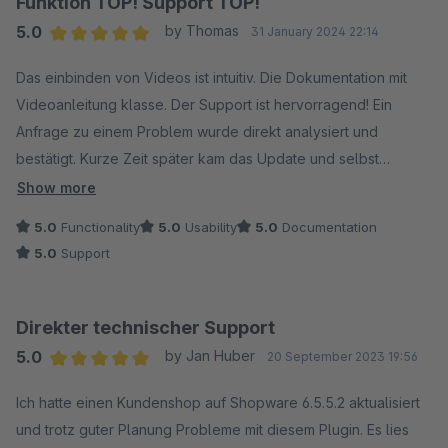
Funktion TOP! Support TOP!
5.0
by Thomas
31 January 2024 22:14
Average rating of 5 out of 5 stars
Das einbinden von Videos ist intuitiv. Die Dokumentation mit
Videoanleitung klasse. Der Support ist hervorragend! Ein
Anfrage zu einem Problem wurde direkt analysiert und
bestätigt. Kurze Zeit später kam das Update und selbst
während des Prozess wurde man auf den laufenden gehalten.
Show more
Klare Empfehlung!
5.0
Functionality
5.0
Usability
5.0
Documentation
5.0
Support
Direkter technischer Support
5.0
by Jan Huber
20 September 2023 19:56
Average rating of 5 out of 5 stars
Ich hatte einen Kundenshop auf Shopware 6.5.5.2 aktualisiert
und trotz guter Planung Probleme mit diesem Plugin. Es lies