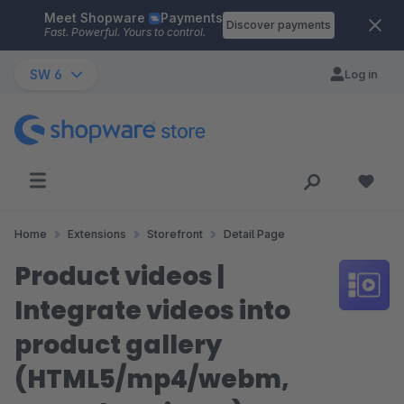
Meet Shopware
Payments
Skip to main content
Discover payments
Fast. Powerful. Yours to control.
SW 6
Log in
Home
Extensions
Storefront
Detail Page
Product videos |
Integrate videos into
product gallery
(HTML5/mp4/webm,