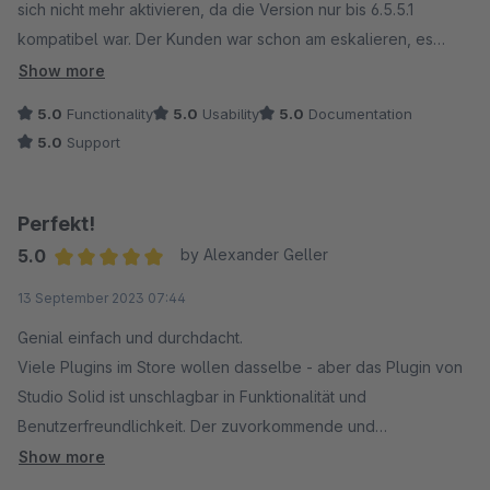
sich nicht mehr aktivieren, da die Version nur bis 6.5.5.1
kompatibel war. Der Kunden war schon am eskalieren, es
müsse bis morgen laufen... Ich konnte das Theme mit einem
Show more
Anruf beim Entwicklerunternehmen lösen, die Version war
5.0
Functionality
5.0
Usability
5.0
Documentation
schon in Testung und kurz vor Herausgabe. Der Entwickler hat
5.0
Support
mir sehr kompetent direkt am Hörer geholfen die Version
freigeben und gewartet bis es bei mir lief. Sowas habe ich
noch nie erlebt. Die Erweiterung läuft wie wie die Jahre davor,
Perfekt!
völlig problemlos und stabil. Herzlichen Dank Herr Diroll!
5.0
by Alexander Geller
Average rating of 5 out of 5 stars
13 September 2023 07:44
Genial einfach und durchdacht.
Viele Plugins im Store wollen dasselbe - aber das Plugin von
Studio Solid ist unschlagbar in Funktionalität und
Benutzerfreundlichkeit. Der zuvorkommende und
spitzenmäßige Support macht das Plugin zu einem MUST
Show more
HAVE für jeden, der Videos in Sekundenschnelle in seiner