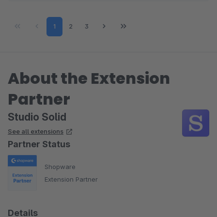
Page
Page
Page
1
2
3
About the Extension
Partner
Studio Solid
See all extensions
Partner Status
Shopware
Extension Partner
Details