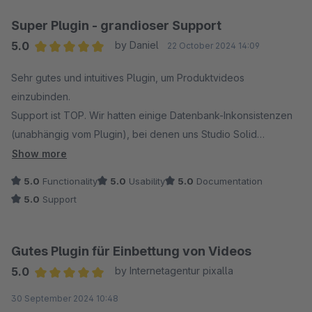
Super Plugin - grandioser Support
5.0
by Daniel
22 October 2024 14:09
Average rating of 5 out of 5 stars
Sehr gutes und intuitives Plugin, um Produktvideos
einzubinden.
Support ist TOP. Wir hatten einige Datenbank-Inkonsistenzen
(unabhängig vom Plugin), bei denen uns Studio Solid
mehrfach unterstützt hat und bei der Behebung des Problems
Show more
geholfen hat - alles im Rahmen des Plugin Supports! Vielen
5.0
Functionality
5.0
Usability
5.0
Documentation
Dank!
5.0
Support
Gutes Plugin für Einbettung von Videos
5.0
by Internetagentur pixalla
Average rating of 5 out of 5 stars
30 September 2024 10:48