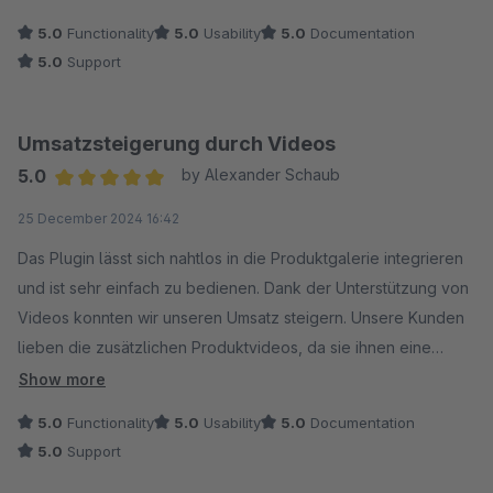
5.0
Functionality
5.0
Usability
5.0
Documentation
5.0
Support
Umsatzsteigerung durch Videos
5.0
by Alexander Schaub
Average rating of 5 out of 5 stars
25 December 2024 16:42
Das Plugin lässt sich nahtlos in die Produktgalerie integrieren
und ist sehr einfach zu bedienen. Dank der Unterstützung von
Videos konnten wir unseren Umsatz steigern. Unsere Kunden
lieben die zusätzlichen Produktvideos, da sie ihnen eine
bessere Kaufentscheidung ermöglichen. Eine klare
Show more
Empfehlung!
5.0
Functionality
5.0
Usability
5.0
Documentation
5.0
Support