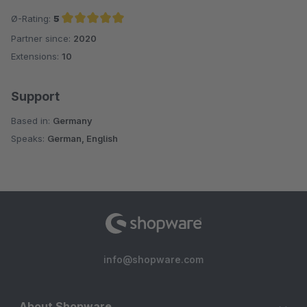
Ø-Rating:
5
Partner since:
2020
Average rating of 5 out of 5 stars
Extensions:
10
Support
Based in:
Germany
Speaks:
German, English
info@shopware.com
About Shopware