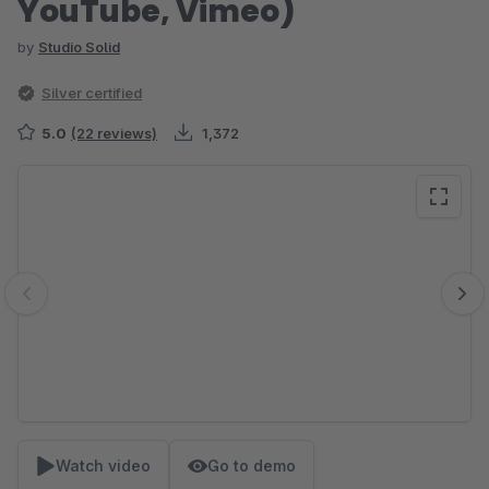
YouTube, Vimeo)
by
Studio Solid
Silver certified
5.0
(22 reviews)
1,372
Skip image gallery
Watch video
Go to demo