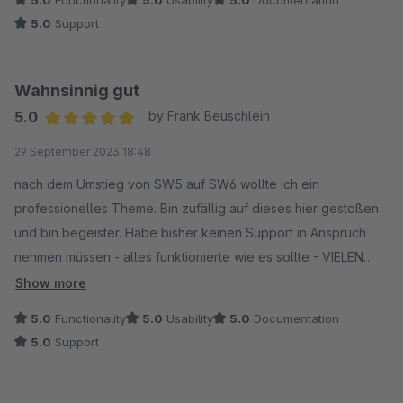
5.0
Functionality
5.0
Usability
5.0
Documentation
Kann das Theme und vor allem Wondershare absolut
5.0
Support
weiterempfehlen
Wahnsinnig gut
5.0
by Frank Beuschlein
Average rating of 5 out of 5 stars
29 September 2023 18:48
nach dem Umstieg von SW5 auf SW6 wollte ich ein
professionelles Theme. Bin zufällig auf dieses hier gestoßen
und bin begeister. Habe bisher keinen Support in Anspruch
nehmen müssen - alles funktionierte wie es sollte - VIELEN
DANK !!!
Show more
https://www.mobile-club-sounds.de
5.0
Functionality
5.0
Usability
5.0
Documentation
5.0
Support