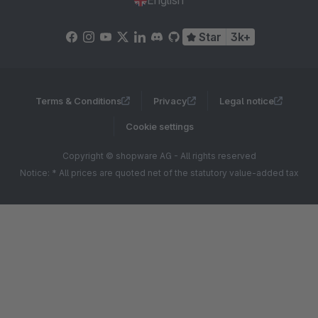
English
Star
3k+
Terms & Conditions
Privacy
Legal notice
Cookie settings
Copyright © shopware AG - All rights reserved
Notice: * All prices are quoted net of the statutory value-added tax