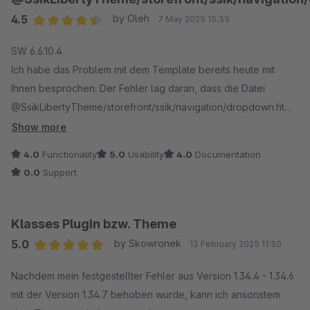
4.5
by Oleh
7 May 2025 15:35
Average rating of 4.5 out of 5 stars
SW 6.6.10.4
Ich habe das Problem mit dem Template bereits heute mit
Ihnen besprochen. Der Fehler lag daran, dass die Datei
@SsikLibertyTheme/storefront/ssik/navigation/dropdown.html.
twig nicht gefunden werden konnte (Uncaught PHP Exception:
Show more
"Can not render ...").
4.0
Functionality
5.0
Usability
4.0
Documentation
fix:
0.0
Support
"{% macro list(items, categoryId) %}
{% import _self as tree %}
Klasses PlugIn bzw. Theme
{% for item in items %}
5.0
by Skowronek
13 February 2025 11:50
Average rating of 5 out of 5 stars
{% set id = item.category.id %}
Nachdem mein festgestellter Fehler aus Version 1.34.4 - 1.34.6
{% set name = item.category.translated.name %}
mit der Version 1.34.7 behoben wurde, kann ich ansonstem