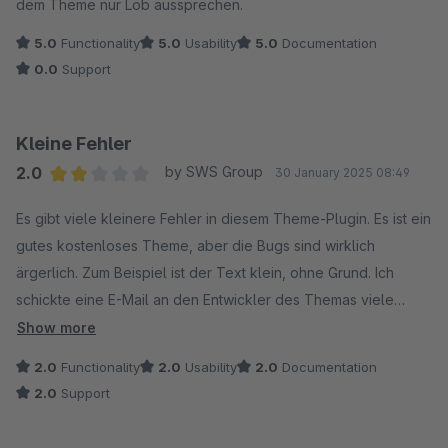
{% set link = category_url(item.category) %}
dem Theme nur Lob aussprechen.
{% set isDropdown = item.children|length > 0 %}
5.0
Functionality
5.0
Usability
5.0
Documentation
{% set newTab = category_linknewtab(item.category) %}
0.0
Support
{% set isExternal = item.category.linkType == "external" %}
Kleine Fehler
2.0
by SWS Group
30 January 2025 08:49
{{ name|e }}
Average rating of 2 out of 5 stars
Es gibt viele kleinere Fehler in diesem Theme-Plugin. Es ist ein
gutes kostenloses Theme, aber die Bugs sind wirklich
{% if item.children|length > 0 %}
ärgerlich. Zum Beispiel ist der Text klein, ohne Grund. Ich
{{ tree.list(item.children, null) }}
schickte eine E-Mail an den Entwickler des Themas viele
{% endif %}
Male, aber nicht zurück.
Show more
{% endfor %}
2.0
Functionality
2.0
Usability
2.0
Documentation
2.0
Support
{% endmacro %}