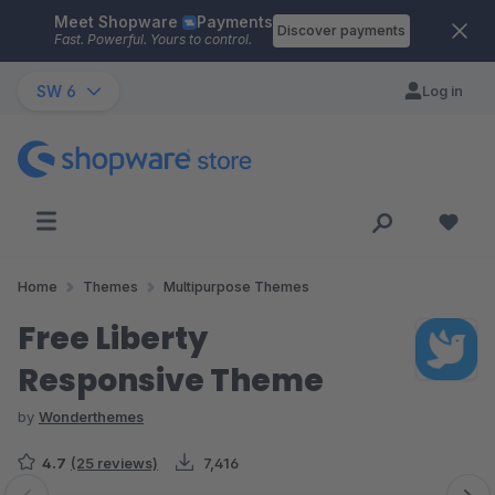
Meet Shopware
Payments
Skip to main content
Discover payments
Fast. Powerful. Yours to control.
SW 6
Log in
Home
Themes
Multipurpose Themes
Free Liberty
Responsive Theme
by
Wonderthemes
4.7
(25 reviews)
7,416