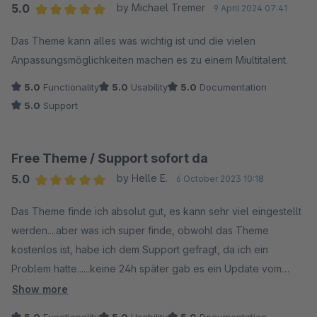
5.0
by Michael Tremer
9 April 2024 07:41
Average rating of 5 out of 5 stars
Das Theme kann alles was wichtig ist und die vielen
Anpassungsmöglichkeiten machen es zu einem Miultitalent.
5.0
Functionality
5.0
Usability
5.0
Documentation
5.0
Support
Free Theme / Support sofort da
5.0
by Helle E.
6 October 2023 10:18
Average rating of 5 out of 5 stars
Das Theme finde ich absolut gut, es kann sehr viel eingestellt
werden....aber was ich super finde, obwohl das Theme
kostenlos ist, habe ich dem Support gefragt, da ich ein
Problem hatte......keine 24h später gab es ein Update vom
Theme, und jetzt geht es!!!!!!! Wahnsinn
Show more