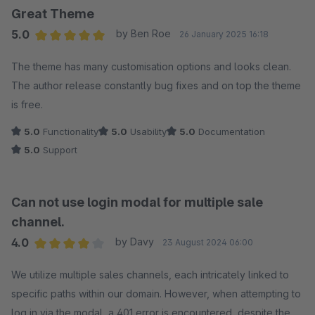
{% import _self as tree %}
Great Theme
{{ tree.list(navigationTree, uid) }}"
5.0
by Ben Roe
26 January 2025 16:18
Average rating of 5 out of 5 stars
The theme has many customisation options and looks clean.
The author release constantly bug fixes and on top the theme
is free.
5.0
Functionality
5.0
Usability
5.0
Documentation
5.0
Support
Can not use login modal for multiple sale
channel.
4.0
by Davy
23 August 2024 06:00
Average rating of 4 out of 5 stars
We utilize multiple sales channels, each intricately linked to
specific paths within our domain. However, when attempting to
log in via the modal, a 401 error is encountered, despite the