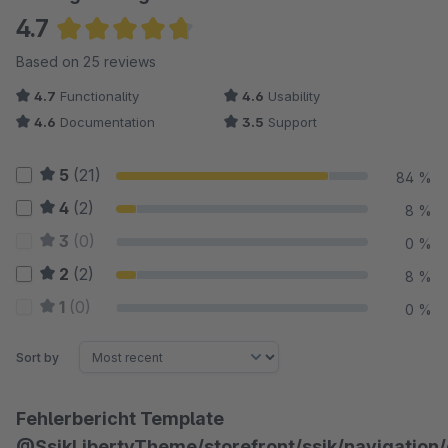
4.7
Average rating of 4.66 out of 5 stars
Based on 25 reviews
4.7
Functionality
4.6
Usability
4.6
Documentation
3.5
Support
5
(21)
84 %
4
(2)
8 %
3
(0)
0 %
2
(2)
8 %
1
(0)
0 %
Sort by
Fehlerbericht Template
@SsikLibertyTheme/storefront/ssik/navigation