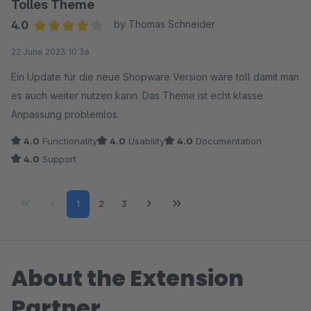
Tolles Theme
4.0
by Thomas Schneider
Average rating of 4 out of 5 stars
22 June 2023 10:36
Ein Update für die neue Shopware Version wäre toll damit man
es auch weiter nutzen kann. Das Theme ist echt klasse.
Anpassung problemlos.
4.0
Functionality
4.0
Usability
4.0
Documentation
4.0
Support
Page
Page
Page
1
2
3
About the Extension
Partner