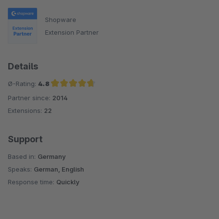
Shopware
Extension Partner
Details
Ø-Rating:
4.8
Partner since:
2014
Average rating of 4.8 out of 5 stars
Extensions:
22
Support
Based in:
Germany
Speaks:
German, English
Response time:
Quickly