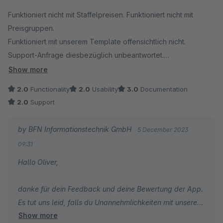
Average rating of 2.5 out of 5 stars
Funktioniert nicht mit Staffelpreisen. Funktioniert nicht mit
Preisgruppen.
Funktioniert mit unserem Template offensichtlich nicht.
Support-Anfrage diesbezüglich unbeantwortet.
Kleine technische Falle in der Konfiguration: falls Daten
Show more
versehentlich gelöscht werden, kann keine neue
2.0
Functionality
2.0
Usability
3.0
Documentation
Konfiguration eingetragen werden. Notlösung: Neu-Installation
2.0
Support
des Plugins.
by BFN Informationstechnik GmbH
5 December 2023
09:31
Hallo Oliver,
danke für dein Feedback und deine Bewertung der App.
Es tut uns leid, falls du Unannehmlichkeiten mit unserer
Show more
App hattest.