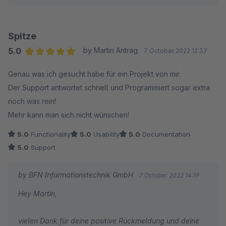
In deinem Fall war die Frist für die Antwortzeiten noch
nicht abgelaufen. Wir geben immer unser Bestes, um
Spitze
schnell und effektiv zu helfen.
5.0
by Martin Antrag
7 October 2022 12:37
Average rating of 5 out of 5 stars
Genau was ich gesucht habe für ein Projekt von mir.
Wir haben beim Entwickeln des Plugins bewusst auf die
Der Support antwortet schnell und Programmiert sogar extra
Integration von Staffelpreisen und Preisgruppen
noch was rein!
verzichtet. Das liegt daran, dass das Plugin so
Mehr kann man sich nicht wünschen!
konzipiert ist, dass Kunden ihren Preis selbst bestimmen.
Vorschläge und Neuanforderungen nehmen wir gerne
5.0
Functionality
5.0
Usability
5.0
Documentation
auf und schauen, wie wir sie in zukünftigen Updates
5.0
Support
umsetzen können.
by BFN Informationstechnik GmbH
7 October 2022 14:19
Als Zeichen unserer Kundenorientierung nehmen wir die
Hey Martin,
App zurück.
vielen Dank für deine positive Rückmeldung und deine
Beste Grüße,