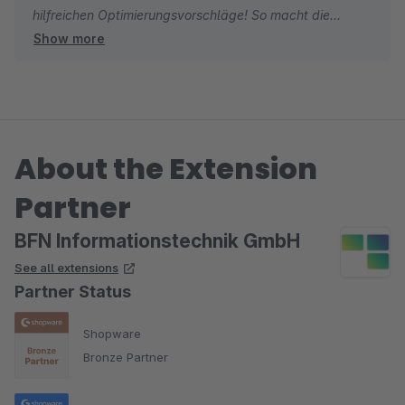
hilfreichen Optimierungsvorschläge! So macht die
Michael
Show more
Community spaß!
Dir noch viel Freude beim Nutzen unserer App!
Viele Grüße
About the Extension
Michael
Partner
BFN Informationstechnik GmbH
See all extensions
Partner Status
Shopware
Bronze Partner