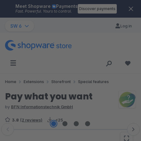
Meet Shopware
Payments
Skip to main content
Discover payments
Fast. Powerful. Yours to control.
SW 6
Log in
Home
Extensions
Storefront
Special features
Pay what you want
by
BFN Informationstechnik GmbH
3.8
(2 reviews)
<25
Skip image gallery