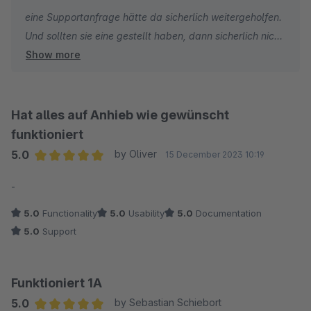
Gruß
eine Supportanfrage hätte da sicherlich weitergeholfen.
Martin
Und sollten sie eine gestellt haben, dann sicherlich nicht
Show more
unter Omkara Omkara.
Danke für den Stern und ein Gutes neues Jahr wünsche
ich Ihnen sowie und viel Erfolg mit ihren Shop.
Hat alles auf Anhieb wie gewünscht
funktioniert
5.0
by Oliver
15 December 2023 10:19
Average rating of 5 out of 5 stars
-
5.0
Functionality
5.0
Usability
5.0
Documentation
5.0
Support
Funktioniert 1A
5.0
by Sebastian Schiebort