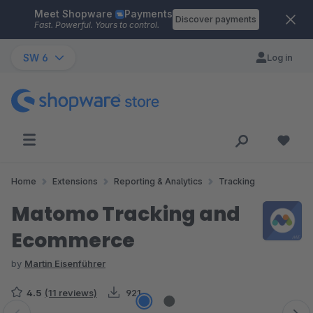
Meet Shopware
Payments
Skip to main content
Discover payments
Fast. Powerful. Yours to control.
SW 6
Log in
Home
Extensions
Reporting & Analytics
Tracking
Matomo Tracking and
Ecommerce
by
Martin Eisenführer
4.5
(11 reviews)
921