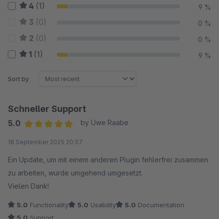
4
(1)
9 %
3
(0)
0 %
2
(0)
0 %
1
(1)
9 %
Sort by
Schneller Support
5.0
by Uwe Raabe
Average rating of 5 out of 5 stars
18 September 2025 20:57
Ein Update, um mit einem anderen Plugin fehlerfrei zusammen
zu arbeiten, wurde umgehend umgesetzt.
Vielen Dank!
5.0
Functionality
5.0
Usability
5.0
Documentation
5.0
Support