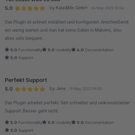
5.0
by Kale&Me GmbH
24 May 2022 10:04
Average rating of 5 out of 5 stars
Das Plugin ist schnell installiert und konfiguriert. Anschließend
ein wenig warten und man hat seine Daten in Matomo, also
alles sehr bequem.
5.0
Functionality
5.0
Usability
4.0
Documentation
5.0
Support
Perfekt Support
5.0
by Jens
19 May 2022 09:00
Average rating of 5 out of 5 stars
Das Plugin arbeitet perfekt. Seh schneller und umkomolizierter
Support. Besser geht nicht.
5.0
Functionality
5.0
Usability
5.0
Documentation
5.0
Support