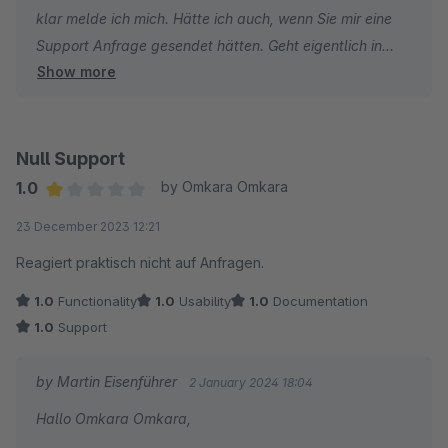
klar melde ich mich. Hätte ich auch, wenn Sie mir eine
Support Anfrage gesendet hätten. Geht eigentlich in
Show more
Ihrem Account, wo die Plugins verwaltet werden.
Zumindest bekomme ich darüber normalerweise
Supportanfragen.
Null Support
Aber kurz zur Abo Verlängerung: Grundsätzlich kann ich
1.0
by Omkara Omkara
zu den Abo Konditionen relativ wenig sagen bzw.
Average rating of 1 out of 5 stars
23 December 2023 12:21
machen. Ich habe das Plugin programmiert und stelle es
im Store zur Verfügung. Jegliche Abwicklung übernimmt
Reagiert praktisch nicht auf Anfragen.
(gegen einen Opulus) Shopware AG. Sofern es bei der
1.0
Functionality
1.0
Usability
1.0
Documentation
Abo Verlängerung überhaupt um die Konditionen geht.
1.0
Support
Aber wie gesagt, gerne eine Supportanfrage stellen.
by Martin Eisenführer
2 January 2024 18:04
Dann kann ich evtl. Ihre Frage detaillierter beantworten.
Hallo Omkara Omkara,