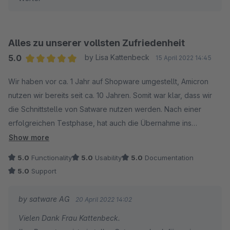
Alles zu unserer vollsten Zufriedenheit
5.0
by Lisa Kattenbeck
15 April 2022 14:45
Average rating of 5 out of 5 stars
Wir haben vor ca. 1 Jahr auf Shopware umgestellt, Amicron
nutzen wir bereits seit ca. 10 Jahren. Somit war klar, dass wir
die Schnittstelle von Satware nutzen werden. Nach einer
erfolgreichen Testphase, hat auch die Übernahme ins
Produktivsystem einwandfrei geklappt.
Show more
Bis jetzt vermissen wir keine Funktion dieser Schnittstelle,
5.0
Functionality
5.0
Usability
5.0
Documentation
alles klappt bestens. Wir nutzen auch die Funktion für
5.0
Support
Varianten, auch dies klappt einwandfrei.
Der Support der Firma Satware ist genial. Bei Fragen und
by satware AG
20 April 2022 14:02
Problemen wird uns immer sehr schnell geholfen und
Vielen Dank Frau Kattenbeck.
unterstützt.