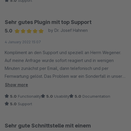
5.0
Support
Sehr gutes Plugin mit top Support
5.0
by Dr. Josef Hahnen
Average rating of 5 out of 5 stars
4 January 2022 15:07
Kompliment an den Support und speziell an Herrn Wegener.
Auf meine Anfrage wurde sofort reagiert und in wenigen
Minuten zunächst per Email, dann telefonisch und per
Fernwartung gelöst. Das Problem war ein Sonderfall in unserer
speziellen Systemumgebung. Jetzt gerade, genau 3 Stunden
Show more
nach der Problemlösung bei uns, ist ein neues Plugin-Update
5.0
Functionality
5.0
Usability
5.0
Documentation
verfügbar (Version 2.4.1) . Aus meiner Sicht hat der Support
5.0
Support
schon Referenzklasse.
Sehr gute Schnittstelle mit einem