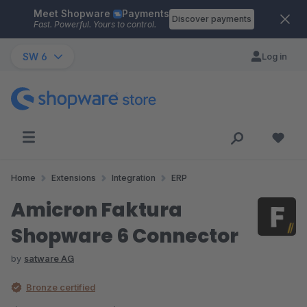
Meet Shopware
Payments
Skip to main content
Discover payments
Fast. Powerful. Yours to control.
SW 6
Log in
Home
Extensions
Integration
ERP
Amicron Faktura
Shopware 6 Connector
by
satware AG
Bronze certified