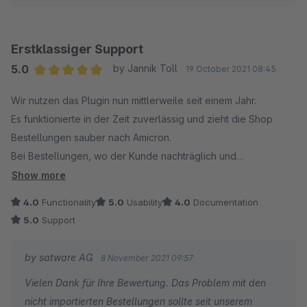
Erstklassiger Support
5.0
by Jannik Toll
19 October 2021 08:45
Average rating of 5 out of 5 stars
Wir nutzen das Plugin nun mittlerweile seit einem Jahr.
Es funktionierte in der Zeit zuverlässig und zieht die Shop
Bestellungen sauber nach Amicron.
Bei Bestellungen, wo der Kunde nachträglich und
selbstständig die Zahlungsmethode ändert klappt der Import
Show more
manchmal nicht.
4.0
Functionality
5.0
Usability
4.0
Documentation
Der Support stand uns immer sehr gut zur Seite und hat sehr
5.0
Support
schnell auf individuelle Wünsche und Anfragen reagiert.
Mit freundlichen Grüßen
by satware AG
8 November 2021 09:57
Vielen Dank für Ihre Bewertung. Das Problem mit den
nicht importierten Bestellungen sollte seit unserem