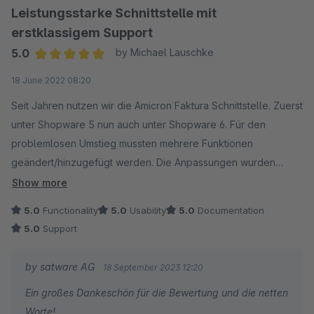
Leistungsstarke Schnittstelle mit
Wir danken Ihnen für das Vertrauen in unsere Produkte
erstklassigem Support
und Dienstleistungen und freuen uns darauf, Sie auch in
5.0
by Michael Lauschke
Zukunft mit hoher Qualität und einem fairen Preis-
Average rating of 5 out of 5 stars
18 June 2022 08:20
Leistungs-Verhältnis unterstützen zu dürfen.
Seit Jahren nutzen wir die Amicron Faktura Schnittstelle. Zuerst
unter Shopware 5 nun auch unter Shopware 6. Für den
Mit sonnigen Grüßen
problemlosen Umstieg mussten mehrere Funktionen
Ihr satware AG Team
geändert/hinzugefügt werden. Die Anpassungen wurden
zeitnah in einem Versionsupdate umgesetzt. Der Kontakt ist
Show more
immer sehr freundlich und hilfsbereit.
5.0
Functionality
5.0
Usability
5.0
Documentation
Wir können die satware AG und Amicron Faktura Schnittstelle
5.0
Support
daher nur empfehlen!
by satware AG
18 September 2023 12:20
Ein großes Dankeschön für die Bewertung und die netten
Worte!