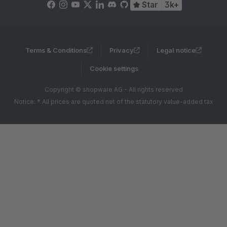
Star
3k+
Terms & Conditions
Privacy
Legal notice
Cookie settings
Copyright © shopware AG - All rights reserved
Notice: * All prices are quoted net of the statutory value-added tax