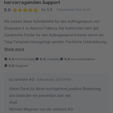
hervorragenden Support
5.0
by S.R.
7 November 2021 16:39
Average rating of 5 out of 5 stars
Wir nutzen diese Schnittstelle für den Auftragsimport von
Shopware 6 zu Amicron Faktura. Sie funktioniert sehr gut.
Zusätzliche Felder für den Auftragsimport können durch ein
Twig-Template hinzugefügt werden. Fachliche Unterstützung
haben wir durch den hervorragenden Support durch Herrn
Show more
Wegener erhalten. Hierfür nochmal vielen Dank.
5.0
Functionality
5.0
Usability
5.0
Documentation
5.0
Support
by satware AG
8 November 2021 09:56
Vielen Dank für diese durchgehend positive Bewertung,
das bedeutet mir persönlich sehr viel.
Gruß
Michael Wegener von der satware AG