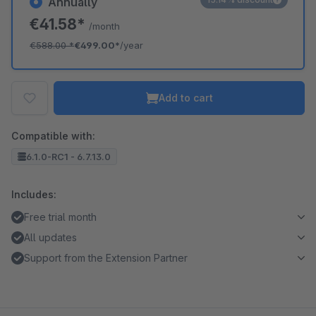
Annually
€41.58*
/month
€588.00
*
€499.00*
/year
Add to cart
Compatible with:
6.1.0-RC1 - 6.7.13.0
Includes:
Free trial month
All updates
Support from the Extension Partner