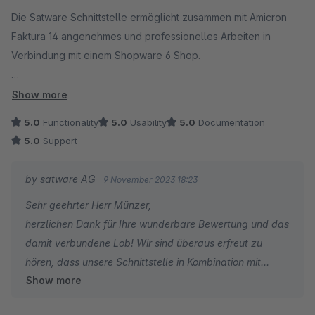
Average rating of 5 out of 5 stars
Die Satware Schnittstelle ermöglicht zusammen mit Amicron
Faktura 14 angenehmes und professionelles Arbeiten in
Verbindung mit einem Shopware 6 Shop.
Aus leidvoller Erfahrung mit anderen ERP Systemen und
Show more
Schnittstellen, weiß ich, dass das nicht selbstverständlich ist.
5.0
Functionality
5.0
Usability
5.0
Documentation
5.0
Support
Ob es nun die Artikel- oder die Auftragsübertragung ist,
beides funktioniert einwandfrei. Im Vergleich zu anderen
by satware AG
9 November 2023 18:23
Schnittstellen werden hier aber nicht einfach die
Sehr geehrter Herr Münzer,
notwendigsten Felder abgeglichen, sondern es kann wirklich
herzlichen Dank für Ihre wunderbare Bewertung und das
fast alles aus Amicron übertragen werden, sodass das Shop-
damit verbundene Lob! Wir sind überaus erfreut zu
Backend die meiste Zeit nicht benötigt wird.
hören, dass unsere Schnittstelle in Kombination mit
Show more
Amicron Faktura 14 Ihre Arbeit erleichtert und Ihre
On top gibt es eine detallierte Anleitung und einen
Erwartungen sogar übertroffen hat. Ihre Zufriedenheit
hervorragenden Support durch Herrn Michael Wegener. Die