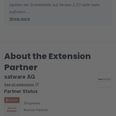
Update der Schnittstelle auf Version 2.3.1 nicht mehr
auftreten.
Show more
Viele Grüße
Michael Wegener von der satware AG
About the Extension
Partner
satware AG
See all extensions
Partner Status
Shopware
Bronze Partner