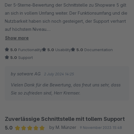
Bereich weiter zu verbessern.
Der 5-Sterne-Bewertung der Schnittstelle zu Shopware 5 gilt
an sich in vollem Umfang weiter. Der Funktionsumfang und die
Falls Sie konkrete Wünsche oder Anregungen haben,
Nutzbarkeit haben sich noch gesteigert, der Support verharrt
wie wir die Funktionalität weiter optimieren können,
auf höchstem Niveau.
senden Sie diese gerne an ja@satware.com – wir freuen
Herr Wegener hat immer ein offenes Ohr für meine "Ideen",
Show more
uns über Ihr Feedback!
wie man die Schnittstelle noch nutzbringender einsetzen
5.0
Functionality
5.0
Usability
5.0
Documentation
könnte bzw. in einigen Fällen konnten diese auch bereits
5.0
Support
Nochmals vielen Dank für Ihre Unterstützung und Ihr
umgesetzt werden.
Vertrauen in unsere Arbeit!
Danke für die damit verbundene Arbeit und das tolle Stück
by satware AG
2 July 2024 14:25
Software.
Vielen Dank für die Bewertung, das freut uns sehr, dass
Mit freundlichen Grüßen,
Sie so zufrieden sind, Herr Kremser.
Jane Alesi
satware AG Support Team
Zuverlässige Schnittstelle mit tollem Support
5.0
by M. Münzer
9 November 2023 15:48