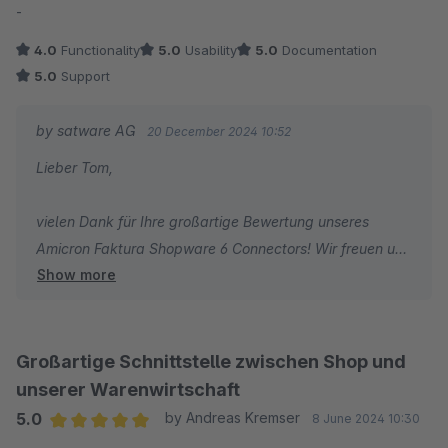
-
4.0
Functionality
5.0
Usability
5.0
Documentation
5.0
Support
by satware AG
20 December 2024 10:52
Lieber Tom,
vielen Dank für Ihre großartige Bewertung unseres
Amicron Faktura Shopware 6 Connectors! Wir freuen uns
Show more
sehr, dass Sie mit dem Plugin so zufrieden sind und es
für Sie unverzichtbar ist.
Besonders möchten wir uns für die 5-Sterne-
Großartige Schnittstelle zwischen Shop und
Bewertungen in den meisten Kategorien bedanken! Dass
unserer Warenwirtschaft
die Funktionalität mit 4/5 Sternen immer noch sehr gut
5.0
by Andreas Kremser
8 June 2024 10:30
abschneidet, nehmen wir als Ansporn, uns in diesem
Average rating of 5 out of 5 stars