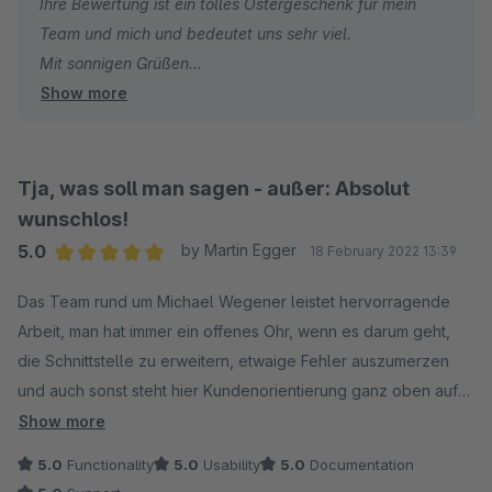
Ihre Bewertung ist ein tolles Ostergeschenk für mein
Weiter so :-)
Team und mich und bedeutet uns sehr viel.
Mit sonnigen Grüßen
Show more
Michael Wegener von der satware AG
Tja, was soll man sagen - außer: Absolut
wunschlos!
5.0
by Martin Egger
18 February 2022 13:39
Average rating of 5 out of 5 stars
Das Team rund um Michael Wegener leistet hervorragende
Arbeit, man hat immer ein offenes Ohr, wenn es darum geht,
die Schnittstelle zu erweitern, etwaige Fehler auszumerzen
und auch sonst steht hier Kundenorientierung ganz oben auf
der Liste - herzlichen Dank für die zuverlässige Arbeit, wir
Show more
wissen das zu schätzen!
5.0
Functionality
5.0
Usability
5.0
Documentation