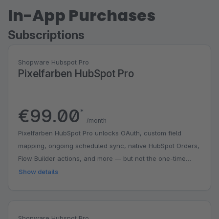
In-App Purchases
Subscriptions
Shopware Hubspot Pro
Pixelfarben HubSpot Pro
€99.00
*
/month
Pixelfarben HubSpot Pro unlocks OAuth, custom field
mapping, ongoing scheduled sync, native HubSpot Orders,
Flow Builder actions, and more — but not the one-time
initial stock import wizard.
Show details
Shopware Hubspot Pro