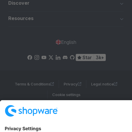
Discover
Resources
English
Star
3k+
Terms & Conditions
Privacy
Legal notice
Cookie settings
Copyright © shopware AG - All rights reserved
Notice: * All prices are quoted net of the statutory value-added tax