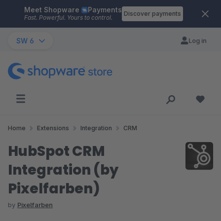
Meet Shopware
Payments
Skip to main content
Discover payments
Fast. Powerful. Yours to control.
SW 6
Log in
Home
Extensions
Integration
CRM
HubSpot CRM
Integration (by
Pixelfarben)
by
Pixelfarben