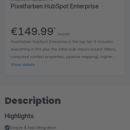
Pixelfarben HubSpot Enterprise
€149.99
*
/month
Pixelfarben HubSpot Enterprise is the top tier: it includes
everything in Pro plus the initial bulk-import wizard (filters,
computed contact properties, pipeline mapping), higher
default limits for the synchronous full import, and technical
Show details
diagnostic endpoints for support.
Description
Highlights
Simple & fast integration