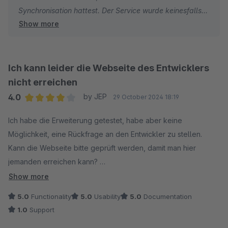
Synchronisation hattest. Der Service wurde keinesfalls
Show more
abgeschaltet – im Gegenteil: Wir entwickeln unser Plugin
aktiv weiter, wie du im Changelog sehen kannst.
Seit Shopware Version 6.4.20 versorgen wir jede neue
Ich kann leider die Webseite des Entwicklers
Version mit passenden Updates.
nicht erreichen
4.0
by JEP
29 October 2024 18:19
Falls du Schwierigkeiten beim Einsatz des Plugins
Average rating of 4 out of 5 stars
hattest oder unsere Website vorübergehend nicht
Ich habe die Erweiterung getestet, habe aber keine
erreichbar war, möchten wir uns dafür entschuldigen.
Möglichkeit, eine Rückfrage an den Entwickler zu stellen.
Gerne kannst du uns direkt kontaktieren – wir helfen
Kann die Webseite bitte geprüft werden, damit man hier
schnell und zuverlässig weiter.
jemanden erreichen kann?
Show more
Viele Grüße
Für die APP gebe ich 5 Sterne. Aber ich würde gerne zeitnah
5.0
Functionality
5.0
Usability
5.0
Documentation
Andreas vom Entwicklerteam
jemanden vom Support erreichen können, damit man diese
1.0
Support
Erweiterung nach der Testphase einsetzten kann.