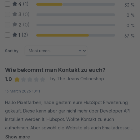
4
(1)
33 %
3
(0)
0 %
2
(0)
0 %
1
(2)
67 %
Sort by
Wie bekommt man Kontakt zu euch?
1.0
by The Jeans Onlineshop
Average rating of 1 out of 5 stars
16 March 2026 10:11
Hallo Pixelfarben, habe gestern eure HubSpot Erweiterung
gekauft. Diese kann aber gar nicht mehr über Developer API
installiert werden lt. Hubspot. Wollte Kontakt zu euch
aufnehmen. Aber sowohl die Website als auch Emailadresse
sind nicht erreichbar und die Telefonnummer gibt es nicht.
Show more