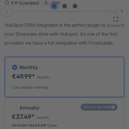
2.0
(3 reviews)
<100
Skip image gallery
HubSpot CRM Integration is the perfect plugin to connect
your Shopware store with Hubspot. As one of the first
providers we have a full integration with Flowbuilder.
Monthly
€49.99*
/month
Cancelable monthly
Annually
25.01% discount
€37.49*
/month
€599.88
*
€449.88*
/year