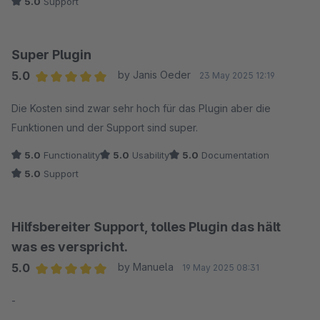
5.0
Support
hilfreich!
Wir sind rundum zufrieden und können nur eine klare
Empfehlung aussprechen!
Super Plugin
5.0
by Janis Oeder
23 May 2025 12:19
Average rating of 5 out of 5 stars
Die Kosten sind zwar sehr hoch für das Plugin aber die
Funktionen und der Support sind super.
5.0
Functionality
5.0
Usability
5.0
Documentation
5.0
Support
Hilfsbereiter Support, tolles Plugin das hält
was es verspricht.
5.0
by Manuela
19 May 2025 08:31
Average rating of 5 out of 5 stars
-