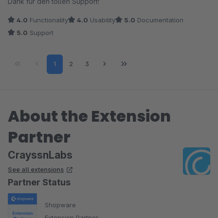
Dank für den tollen Support!
4.0
Functionality
4.0
Usability
5.0
Documentation
5.0
Support
Page
Page
Page
1
2
3
About the Extension
Partner
CrayssnLabs
See all extensions
Partner Status
Shopware
Extension Partner