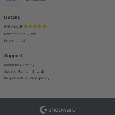
Details
Ø-Rating:
5
Partner since:
2022
Average rating of 5 out of 5 stars
Extensions:
8
Support
Based in:
Germany
Speaks:
German, English
Response time:
Very quickly