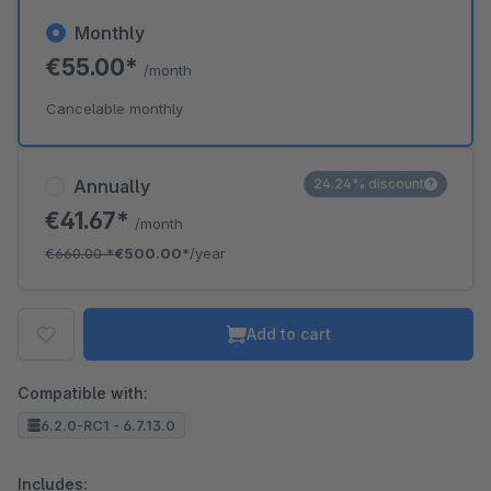
Monthly
€55.00*
/month
Cancelable monthly
Annually
24.24% discount
€41.67*
/month
€660.00
*
€500.00*
/year
Add to cart
Compatible with:
6.2.0-RC1 - 6.7.13.0
Includes: