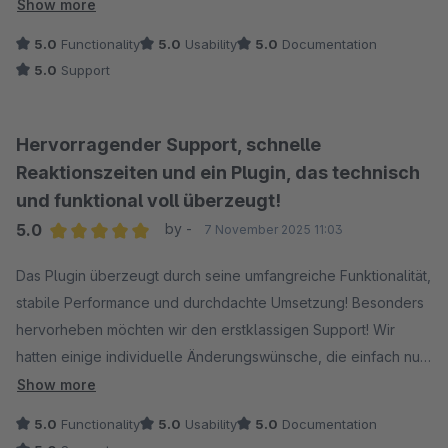
unfassbar gute Support! Selten habe ich einen so engagierten
Show more
und kompetenten Kundenservice erlebt. Der Support geht
5.0
Functionality
5.0
Usability
5.0
Documentation
über das normale Maß deutich hinaus!
5.0
Support
Klare Kaufempfehlung - nicht nur wegen des soliden Plugins,
sondern vor allem wegen des herausragenden Supports, der
seinesgleichen sucht!
Hervorragender Support, schnelle
Reaktionszeiten und ein Plugin, das technisch
und funktional voll überzeugt!
5.0
by -
7 November 2025 11:03
Average rating of 5 out of 5 stars
Das Plugin überzeugt durch seine umfangreiche Funktionalität,
stabile Performance und durchdachte Umsetzung! Besonders
hervorheben möchten wir den erstklassigen Support! Wir
hatten einige individuelle Änderungswünsche, die einfach nur
hervorragend umgesetzt worden sind. Die Kommunikation war
Show more
jederzeit schnell, freundlich und lösungsorientiert. Gerade die
5.0
Functionality
5.0
Usability
5.0
Documentation
schnelle Abstimmung per Telefon war einfach nur super