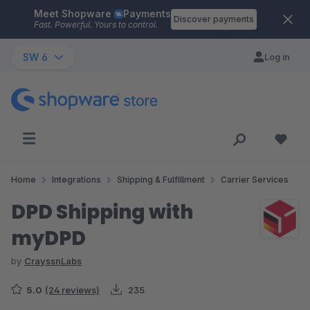
Meet Shopware
Payments
Skip to main content
Discover payments
Fast. Powerful. Yours to control.
SW 6
Log in
Home
Integrations
Shipping & Fulfillment
Carrier Services
DPD Shipping with
myDPD
by
CrayssnLabs
5.0
(24 reviews)
235