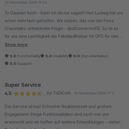
24 November 2024 19:34
3x Daumen hoch - kann ich da nur sagen!! Herr Ludwig hat uns
schon mehrfach geholfen.. Wir nutzen, das von der Firma
Crassnlabs, entwickelte Plugin - dpdConnectorDE. So ist es
für uns eine Leichtigkeit die Paketaufkleber für DPD für den
Versand zu erstellen. Nach Durchführung eines Updates von
Show more
unserem Shop funktionierte das aber nicht mehr einwandfrei.
5.0
Functionality
5.0
Usability
5.0
Documentation
Wo meine Agentur (es ist leider nicht die Fa. Craysslabs)erst
5.0
Support
einmal ewig dafür brauchte eine Problemlösung dafür zu
erstellen, hat Herr Ludwig das in sekundenschnelle gelöst. Ich
hatte die Nachricht gerade erst geschickt - ratz fatz war das
Super Service
Problem gelöst. Vielen Dank dafür! Fehmarn Rapskissen -
4.5
by ToDiCom
14 November 2024 17:11
Astrid Lange-Hallmann
Average rating of 4.5 out of 5 stars
Der Service ist top! Schneller Reaktionszeit und großem
Engagement. Einige Funktionalitäten sind noch von uns
erwünscht und wir hoffen auf weitere Entwicklungen – vielen