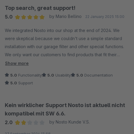
Top search, great support!
5.0
by Mario Bellino
22 January 2025 15:00
Average rating of 5 out of 5 stars
We integrated Nosto into our shop at the end of 2024. We
were skeptical because we couldn't use a simple standard
installation with our garage filter and other special functions.
We only want our customers to find products that fit their
vehicle.
Show more
5.0
Functionality
5.0
Usability
5.0
Documentation
Even in the test phase, the exchange between our
5.0
Support
developers and the Nosto team was great. All of the special
features were implemented as we wanted.
Kein wirklicher Support Nosto ist aktuell nicht
The support with the setting options, and there are plenty of
kompatibel mit SW 6.6.
them, was and still is quick and understandable. Going live
2.0
by Nosto Kunde V.S.
with the search was also straightforward.
Average rating of 2 out of 5 stars
27 September 2024 13:58