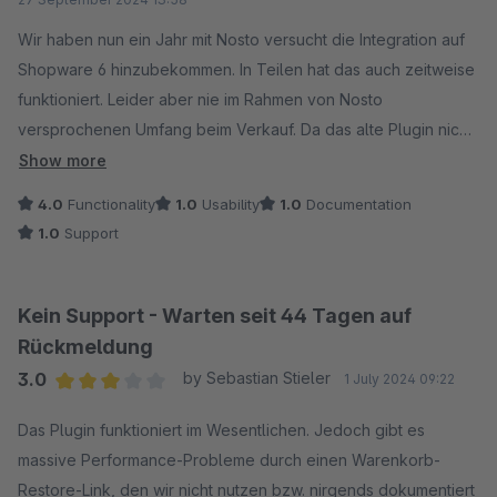
We're thrilled so far and are looking forward to the new
Wir haben nun ein Jahr mit Nosto versucht die Integration auf
functions that are due to come in early 2025 - especially to
Shopware 6 hinzubekommen. In Teilen hat das auch zeitweise
the fact that the content will then also be integrated into the
funktioniert. Leider aber nie im Rahmen von Nosto
search.
versprochenen Umfang beim Verkauf. Da das alte Plugin nicht
mehr unterstützt wird sind wir auf SW 6.6 umgestiegen damit
Show more
wir das aktuelle Plugin benutzen und die Probleme beseitigen
4.0
Functionality
1.0
Usability
1.0
Documentation
können.
1.0
Support
Leider kam damit die Ernüchterung dass nun andere Teile von
Nosto offenbar ab SW 6.6. nicht mehr kompatibel sind. Einzig
die Suche funktioniert problemlos.
Kein Support - Warten seit 44 Tagen auf
Der Support stützt sich seit 2 Monaten auf ihre Entwickler.
Rückmeldung
Leider konnten diese bis Dato die Probleme weder
3.0
by Sebastian Stieler
1 July 2024 09:22
eingrenzen noch beheben.
Average rating of 3 out of 5 stars
Nosto an sich wäre vom Prinzip her eine gute Sache. Nützt
Das Plugin funktioniert im Wesentlichen. Jedoch gibt es
allerdings wenig bis gar nichts wenn es nicht benutzen
massive Performance-Probleme durch einen Warenkorb-
werden kann.
Restore-Link, den wir nicht nutzen bzw. nirgends dokumentiert