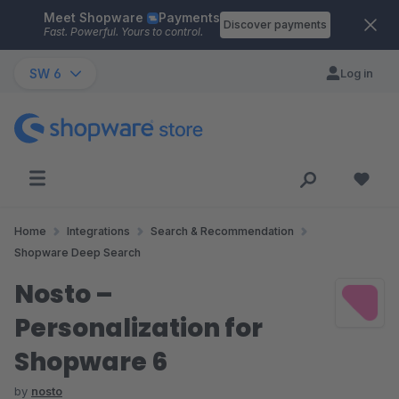
Meet Shopware
Payments
Skip to main content
Discover payments
Fast. Powerful. Yours to control.
SW 6
Log in
Home
Integrations
Search & Recommendation
Shopware Deep Search
Nosto –
Personalization for
Shopware 6
by
nosto