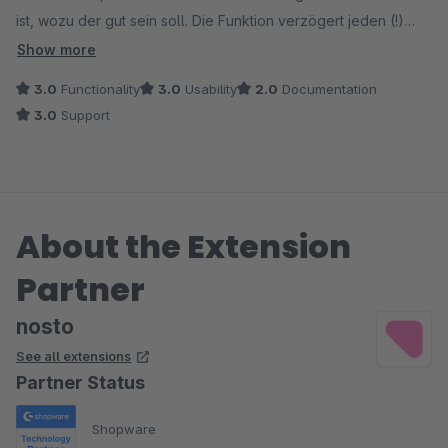
Sollte sich was an der Situation ändern gibt's hier ein Update.
ist, wozu der gut sein soll. Die Funktion verzögert jeden (!)
Seitenaufruf um mehrere Sekunden. Eine detaillierte Analyse
Show more
wurde an den Support gesendet. Wir warten nun seit 1,5
3.0
Functionality
3.0
Usability
2.0
Documentation
Monaten auf eine Antwort.
3.0
Support
--------------------------
Update: der Support hat sich mittlerweile gemeldet und nimmt
Anfragen zumindest schnell entgegen. Bugfixes benötigen
derzeit noch recht lang.
About the Extension
Partner
nosto
See all extensions
Partner Status
Shopware